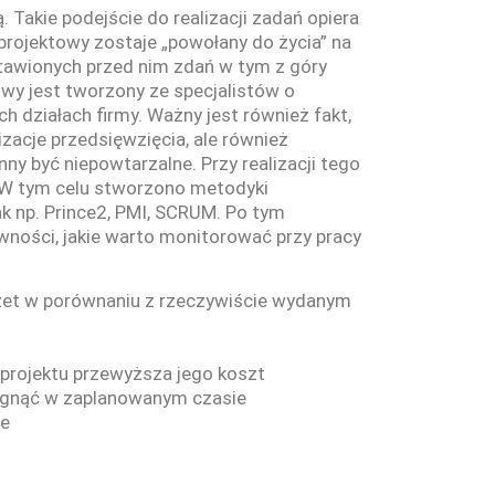
 Takie podejście do realizacji zadań opiera
 projektowy zostaje „powołany do życia” na
stawionych przed nim zdań w tym z góry
owy jest tworzony ze specjalistów o
h działach firmy. Ważny jest również fakt,
izacje przedsięwzięcia, ale również
y być niepowtarzalne. Przy realizacji tego
. W tym celu stworzono metodyki
ak np. Prince2, PMI, SCRUM. Po tym
ności, jakie warto monitorować przy pracy
żet w porównaniu z rzeczywiście wydanym
z projektu przewyższa jego koszt
siągnąć w zaplanowanym czasie
ie