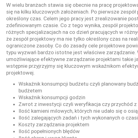
W wielu branżach stawia się obecnie na pracę projektową.
się na kilku kluczowych założeniach. Po pierwsze zespół
określony czas. Celem jego pracy jest zrealizowanie po
zdefiniowanym czasie. Co z tego wynika, zespół projekt
różnych specjalizacjach na co dzień pracujących w różnyc
że zespół projektowy ma nie tylko określony czas na real
ograniczone zasoby. Co do zasady cele projektowe powinn
typu wyzwań bardzo istotne jest właściwe zarządzanie
umożliwiające efektywne zarządzanie projektami takie j
wstępnie przyjrzyjmy się kluczowym wskaźnikom efektyw
projektowej.
Wskaźnik konsumpcji budżetu czyli planowany bud
budżetem
Wskaźnik konsumpcji godzin
Zwrot z inwestycji czyli weryfikacja czy przychód 
Ilość kamieni milowych, których nie udało się o o
Ilość zalegających zadań i tych wykonanych o czas
Koszty zarządzania projektem
Ilość popełnionych błędów