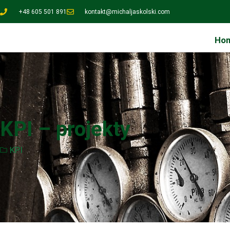
+48 605 501 891
kontakt@michaljaskolski.com
Ho
KPI – projekty
KPI