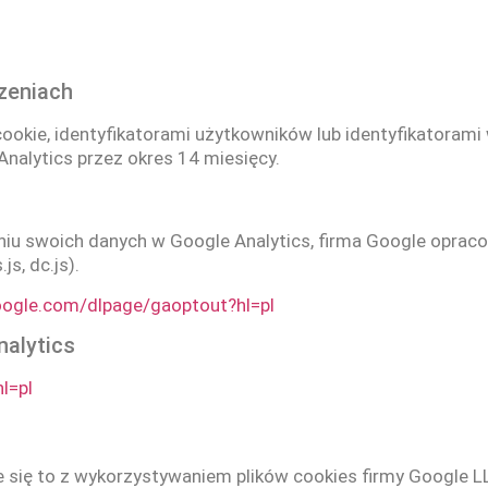
zeniach
ookie, identyfikatorami użytkowników lub identyfikatorami
alytics przez okres 14 miesięcy.
iu swoich danych w Google Analytics, firma Google opraco
js, dc.js).
google.com/dlpage/gaoptout?hl=pl
nalytics
l=pl
się to z wykorzystywaniem plików cookies firmy Google L