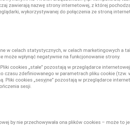
aj zawierają nazwę strony internetowej, z której pochodzą
zeglądarki, wykorzystywanej do połączenia ze stroną intern
wane w celach statystycznych, w celach marketingowych a t
kie może wpłynąć negatywnie na funkcjonowanie strony.
. Pliki cookies „stałe” pozostają w przeglądarce internetowe
o czasu zdefiniowanego w parametrach pliku cookie (tzw. w
ną. Pliki cookies „sesyjne” pozostają w przeglądarce intern
ończenia sesji.
towej by nie przechowywała ona plików cookies – może to j