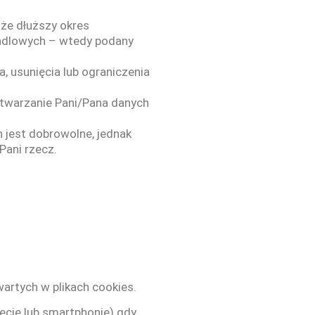
 że dłuższy okres
handlowych – wtedy podany
 usunięcia lub ograniczenia
etwarzanie Pani/Pana danych
 jest dobrowolne, jednak
ani rzecz.
artych w plikach cookies.
ecie lub smartphonie) gdy