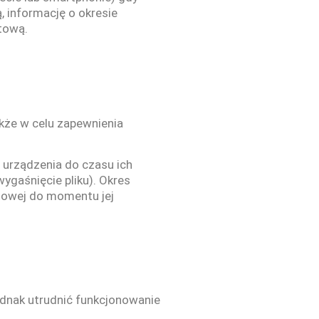
, informację o okresie
etową.
akże w celu zapewnienia
j urządzenia do czasu ich
ygaśnięcie pliku). Okres
etowej do momentu jej
ednak utrudnić funkcjonowanie