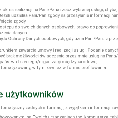
res realizacji na Pani/Pana rzecz wybranej usługi, chyba,
żeli udzieliła Pani/Pan zgody na przesyłanie informacji 
nięcia zgody.
stępu do swoich danych osobowych, prawo do poprawienia,
szenia danych.
zędu Ochrony Danych osobowych, gdy uzna Pani/Pan, iż prz
unkiem zawarcia umowy i realizacji usługi. Podanie danych
ć brak możliwości świadczenia przez mnie usług na Pana/P
państwa trzeciego/organizacji międzynarodowej.
tomatyzowany, w tym również w formie profilowania.
ie użytkowników
utomatyczny żadnych informacji, z wyjątkiem informacji zaw
zechowywanymi na Twoich urządzeniach (np. komputerze, tabl