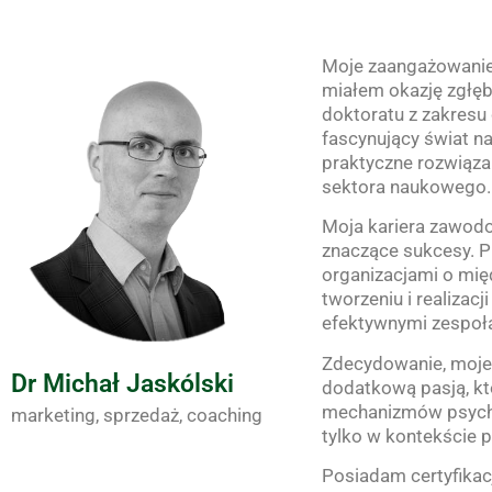
Moje zaangażowanie 
miałem okazję zgłęb
doktoratu z zakresu 
fascynujący świat n
praktyczne rozwiąza
sektora naukowego.
Moja kariera zawodo
znaczące sukcesy. P
organizacjami o mi
tworzeniu i realizac
efektywnymi zespoł
Zdecydowanie, moje 
Dr Michał Jaskólski
dodatkową pasją, kt
mechanizmów psychol
marketing, sprzedaż, coaching
tylko w kontekście
Posiadam certyfikacj