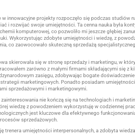
w innowacyjne projekty rozpoczęło się podczas studiów na 
iać i rozwijać swoje umiejętności. Ta cenna nauka była k
chemii komputerowej, co pozwoliło mi jeszcze głębiej zanu
auki. Wykorzystując zdobyte umiejętności i wiedzę, z powo
nia, co zaowocowało skuteczną sprzedażą specjalistyczn
wa skierowała się w stronę sprzedaży i marketingu, w który
racowałem zarówno z małymi firmami składającymi się z kilk
ędzynarodowym zasięgu, zdobywając bogate doświadczenie 
ji strategii marketingowych. Ponadto posiadam umiejętnośc
ami sprzedażowymi i marketingowymi.
zainteresowania nie kończą się na technologiach i marketin
órej wiedzę z powodzeniem wykorzystuję w codziennej pracy
ogicznych jest kluczowe dla efektywnego funkcjonowania
 procesów sprzedażowych.
ę trenera umiejętności interpersonalnych, a zdobyta wiedza