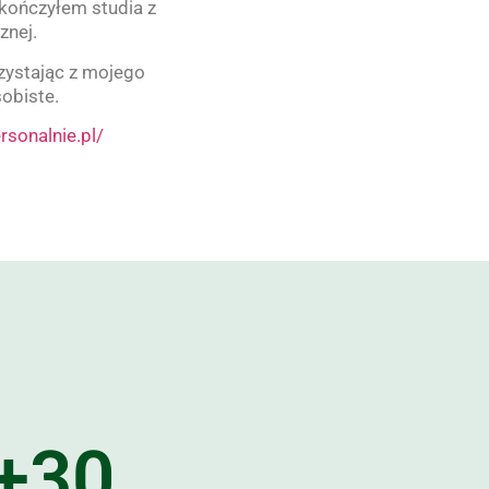
kończyłem studia z
znej.
zystając z mojego
obiste.
ersonalnie.pl/
+
30